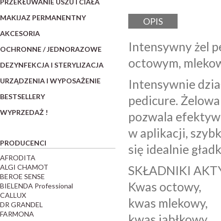
PRZEKŁUWANIE USZU I CIAŁA
MAKIJAZ PERMANENTNY
OPIS
AKCESORIA
Intensywny żel 
OCHRONNE / JEDNORAZOWE
octowym, mleko
DEZYNFEKCJA I STERYLIZACJA
URZĄDZENIA I WYPOSAŻENIE
Intensywnie dzia
BESTSELLERY
pedicure. Żelow
WYPRZEDAŻ !
pozwala efektywn
w aplikacji, szyb
PRODUCENCI
się idealnie gład
AFRODITA
ALGI CHAMOT
SKŁADNIKI AK
BEROE SENSE
Kwas octowy,
BIELENDA Professional
CALLUX
kwas mlekowy,
DR GRANDEL
FARMONA
kwas jabłkowy.