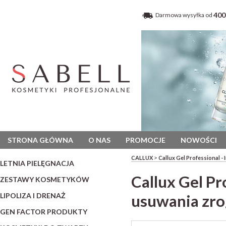
400
Darmowa wysyłka od
STRONA GŁÓWNA
O NAS
PROMOCJE
NOWOŚCI
>
CALLUX
Callux Gel Professional 
LETNIA PIELĘGNACJA
Callux Gel Pr
ZESTAWY KOSMETYKÓW
LIPOLIZA I DRENAŻ
usuwania zr
GEN FACTOR PRODUKTY