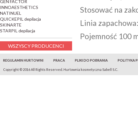
GEN FACTOR
INNOAESTHETICS
Stosować na zako
NATINUEL
QUICKEPIL depilacja
Linia zapachowa:
SKINARTE
STARPIL depilacja
Pojemność 100 m
WSZYSCY PRODUCENCI
REGULAMIN HURTOWNI
PRACA
PLIKI DO POBRANIA
POLITYKA 
Copyright © 2016 All Rights Reserved. Hurtownia kosmetyczna Sabell S.C.