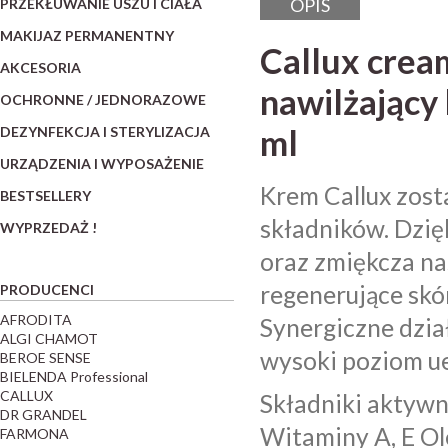
OPIS
PRZEKŁUWANIE USZU I CIAŁA
MAKIJAZ PERMANENTNY
Callux cream
AKCESORIA
nawilżający
OCHRONNE / JEDNORAZOWE
ml
DEZYNFEKCJA I STERYLIZACJA
URZĄDZENIA I WYPOSAŻENIE
Krem Callux zost
BESTSELLERY
składników. Dzię
WYPRZEDAŻ !
oraz zmiękcza na
regenerujące skó
PRODUCENCI
AFRODITA
Synergiczne dzi
ALGI CHAMOT
wysoki poziom ue
BEROE SENSE
BIELENDA Professional
CALLUX
Składniki aktywn
DR GRANDEL
Witaminy A, E Ol
FARMONA