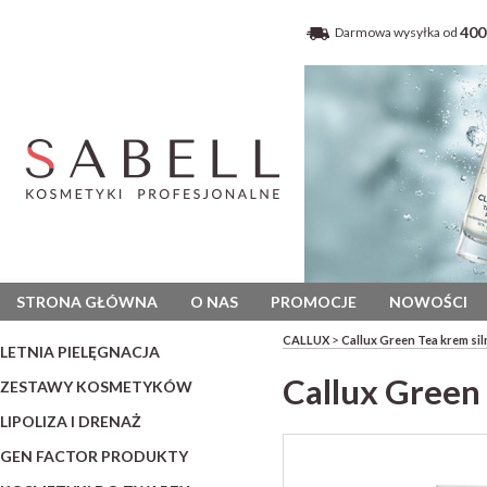
400
Darmowa wysyłka od
STRONA GŁÓWNA
O NAS
PROMOCJE
NOWOŚCI
>
CALLUX
Callux Green Tea krem sil
LETNIA PIELĘGNACJA
Callux Green 
ZESTAWY KOSMETYKÓW
LIPOLIZA I DRENAŻ
GEN FACTOR PRODUKTY