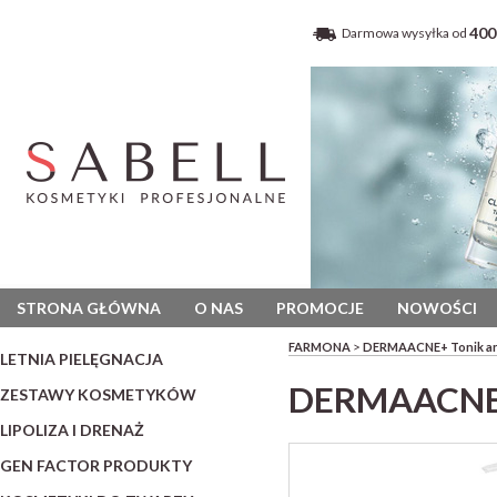
400
Darmowa wysyłka od
STRONA GŁÓWNA
O NAS
PROMOCJE
NOWOŚCI
>
FARMONA
DERMAACNE+ Tonik ant
LETNIA PIELĘGNACJA
DERMAACNE+ 
ZESTAWY KOSMETYKÓW
LIPOLIZA I DRENAŻ
GEN FACTOR PRODUKTY