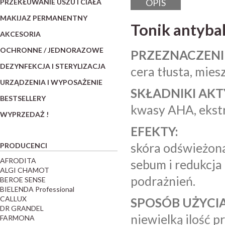
OPIS
PRZEKŁUWANIE USZU I CIAŁA
MAKIJAZ PERMANENTNY
Tonik antyba
AKCESORIA
OCHRONNE / JEDNORAZOWE
PRZEZNACZENI
DEZYNFEKCJA I STERYLIZACJA
cera tłusta, mies
URZĄDZENIA I WYPOSAŻENIE
SKŁADNIKI AK
BESTSELLERY
kwasy AHA, ekstr
WYPRZEDAŻ !
EFEKTY:
skóra odświeżona
PRODUCENCI
AFRODITA
sebum i redukcja
ALGI CHAMOT
podrażnień.
BEROE SENSE
BIELENDA Professional
CALLUX
SPOSÓB UŻYCIA
DR GRANDEL
niewielką ilość 
FARMONA