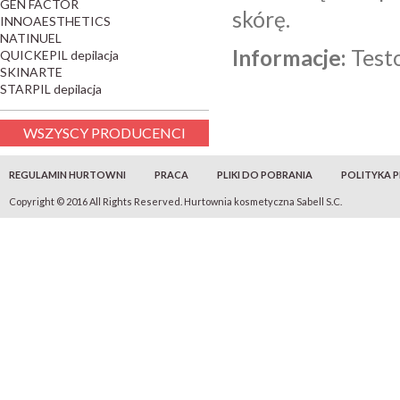
GEN FACTOR
skórę.
INNOAESTHETICS
NATINUEL
Informacje:
Test
QUICKEPIL depilacja
SKINARTE
STARPIL depilacja
WSZYSCY PRODUCENCI
REGULAMIN HURTOWNI
PRACA
PLIKI DO POBRANIA
POLITYKA 
Copyright © 2016 All Rights Reserved. Hurtownia kosmetyczna Sabell S.C.