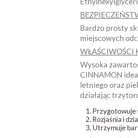
Ethylhexylglyceri
BEZPIECZEŃST
Bardzo prosty s
miejscowych odc
WŁAŚCIWOŚCI 
Wysoka zawartość
CINNAMON idealn
letniego oraz pie
działając trzyto
Przygotowuje s
Rozjaśnia i dzi
Utrzymuje bar