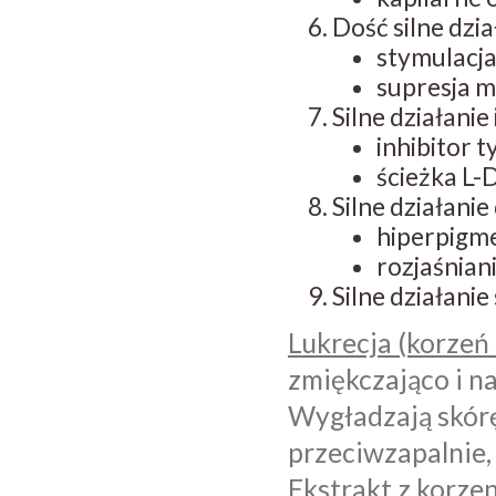
Dość silne dzi
stymulacja
supresja m
Silne działanie
inhibitor 
ścieżka L-
Silne działani
hiperpigme
rozjaśnian
Silne działani
Lukrecja (korzeń 
zmiękczająco i n
Wygładzają skórę 
przeciwzapalnie,
Ekstrakt z korz