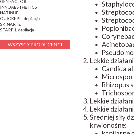
GEN FACTOR
Staphyloco
INNOAESTHETICS
Streptococ
NATINUEL
QUICKEPIL depilacja
Streptococ
SKINARTE
Popionibac
STARPIL depilacja
Corynebac
Acinetobac
WSZYSCY PRODUCENCI
Pseudomona
Lekkie działan
Candida al
Microspor
Rhizopus s
Trichospo
Lekkie działan
Lekkie działa
Średniej siły 
krwionośne:
kapilarne 