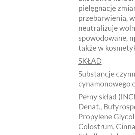
pielęgnację zmia
przebarwienia, w
neutralizuje woln
spowodowane, np
także w kosmetyk
SKŁAD
Substancje czyn
cynamonowego ora
Pełny skład (INCI
Denat., Butyrosp
Propylene Glycol,
Colostrum, Cinna