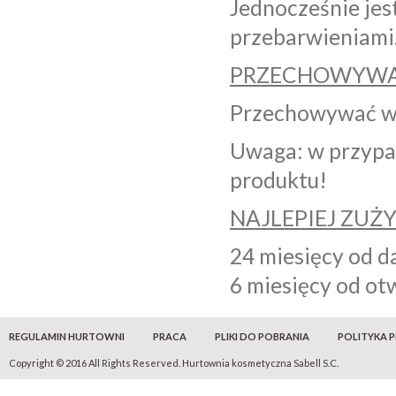
Jednocześnie jest
przebarwieniami
PRZECHOWYWA
Przechowywać w 
Uwaga: w przypa
produktu!
NAJLEPIEJ ZUŻ
24 miesięcy od d
6 miesięcy od ot
REGULAMIN HURTOWNI
PRACA
PLIKI DO POBRANIA
POLITYKA 
Copyright © 2016 All Rights Reserved. Hurtownia kosmetyczna Sabell S.C.