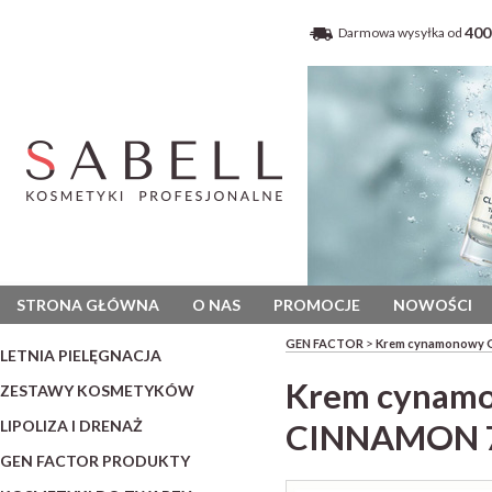
400
Darmowa wysyłka od
STRONA GŁÓWNA
O NAS
PROMOCJE
NOWOŚCI
>
GEN FACTOR
Krem cynamonowy G
LETNIA PIELĘGNACJA
Krem cynamo
ZESTAWY KOSMETYKÓW
LIPOLIZA I DRENAŻ
CINNAMON 7
GEN FACTOR PRODUKTY