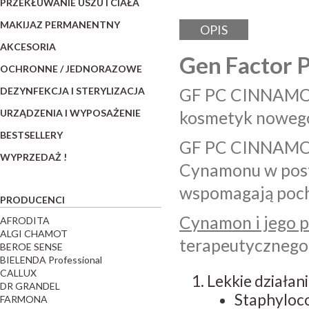
PRZEKŁUWANIE USZU I CIAŁA
MAKIJAZ PERMANENTNY
OPIS
AKCESORIA
Gen Factor
OCHRONNE / JEDNORAZOWE
DEZYNFEKCJA I STERYLIZACJA
GF PC CINNAMON
URZĄDZENIA I WYPOSAŻENIE
kosmetyk nowego 
BESTSELLERY
GF PC CINNAMON,
WYPRZEDAŻ !
Cynamonu w post
wspomagają poch
PRODUCENCI
Cynamon i jego 
AFRODITA
ALGI CHAMOT
terapeutycznego,
BEROE SENSE
BIELENDA Professional
CALLUX
Lekkie działa
DR GRANDEL
Staphyloco
FARMONA