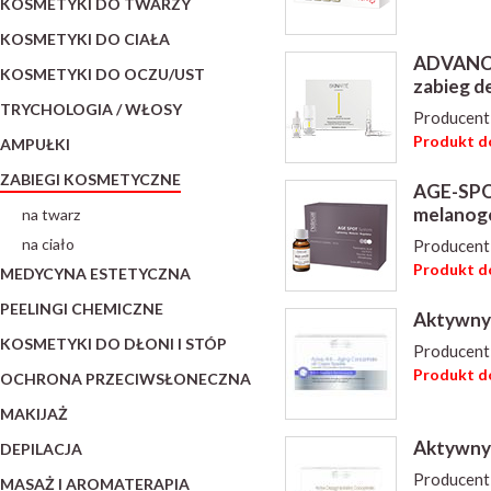
KOSMETYKI DO TWARZY
KOSMETYKI DO CIAŁA
ADVANC
KOSMETYKI DO OCZU/UST
zabieg d
TRYCHOLOGIA / WŁOSY
Producent
Produkt do
AMPUŁKI
ZABIEGI KOSMETYCZNE
AGE-SPOT
melanoge
na twarz
na ciało
Producent
Produkt do
MEDYCYNA ESTETYCZNA
PEELINGI CHEMICZNE
Aktywny 
KOSMETYKI DO DŁONI I STÓP
Producent
Produkt do
OCHRONA PRZECIWSŁONECZNA
MAKIJAŻ
Aktywny 
DEPILACJA
Producent
MASAŻ I AROMATERAPIA