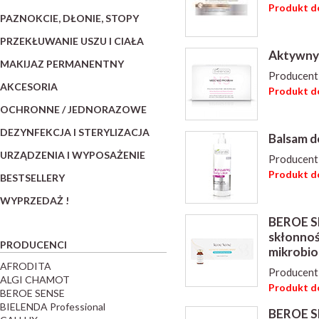
Produkt do
PAZNOKCIE, DŁONIE, STOPY
PRZEKŁUWANIE USZU I CIAŁA
Aktywny 
MAKIJAZ PERMANENTNY
Producent
AKCESORIA
Produkt do
OCHRONNE / JEDNORAZOWE
DEZYNFEKCJA I STERYLIZACJA
Balsam d
URZĄDZENIA I WYPOSAŻENIE
Producent
Produkt do
BESTSELLERY
WYPRZEDAŻ !
BEROE SE
skłonnoś
PRODUCENCI
mikrobio
AFRODITA
Producent
ALGI CHAMOT
Produkt do
BEROE SENSE
BIELENDA Professional
BEROE SE