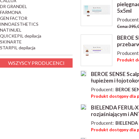
CALLUX
pielęgnac
DR GRANDEL
5x5ml
FARMONA
GEN FACTOR
Producent
INNOAESTHETICS
Cena: 395,0
NATINUEL
QUICKEPIL depilacja
BEROE SE
SKINARTE
przebarw
STARPIL depilacja
Producent
Produkt do
WSZYSCY PRODUCENCI
BEROE SENSE Scalp 
łupieżem i łojotok
Producent:
BEROE SE
Produkt dostępny dla 
BIELENDA FERUL-X Z
rozjaśniającym i A
Producent:
BIELENDA 
Produkt dostępny dla 