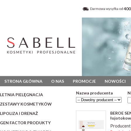
400
Darmowa wysyłka od
STRONA GŁÓWNA
O NAS
PROMOCJE
NOWOŚCI
Nazwa producenta
N
LETNIA PIELĘGNACJA
ZESTAWY KOSMETYKÓW
BEROE SENS
LIPOLIZA I DRENAŻ
łojotokow
GEN FACTOR PRODUKTY
Producent