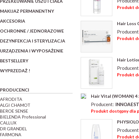
Producent
PRZEKŁUWANIE USZU I CIAŁA
Produkt do
MAKIJAZ PERMANENTNY
AKCESORIA
Hair Loss 
OCHRONNE / JEDNORAZOWE
Producent
Produkt do
DEZYNFEKCJA I STERYLIZACJA
URZĄDZENIA I WYPOSAŻENIE
Hair Loti
BESTSELLERY
Producent
WYPRZEDAŻ !
Produkt do
PRODUCENCI
Hair Vital (WOMAN) 4 
AFRODITA
Producent:
INNOAEST
ALGI CHAMOT
BEROE SENSE
Produkt dostępny dla 
BIELENDA Professional
PHYSIOLOG
CALLUX
DR GRANDEL
Producent
FARMONA
Produkt do