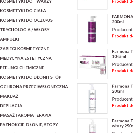
KOSMETYKI DO TWARZY
Produkt do
KOSMETYKI DO CIAŁA
FARMONA 
KOSMETYKI DO OCZU/UST
200ml
Producent
TRYCHOLOGIA / WŁOSY
Produkt do
AMPUŁKI
ZABIEGI KOSMETYCZNE
Farmona T
10×5ml
MEDYCYNA ESTETYCZNA
Producent
PEELINGI CHEMICZNE
Produkt do
KOSMETYKI DO DŁONI I STÓP
Farmona T
OCHRONA PRZECIWSŁONECZNA
200ml
MAKIJAŻ
Producent
Produkt do
DEPILACJA
MASAŻ I AROMATERAPIA
Farmona T
PAZNOKCIE, DŁONIE, STOPY
włosy 250