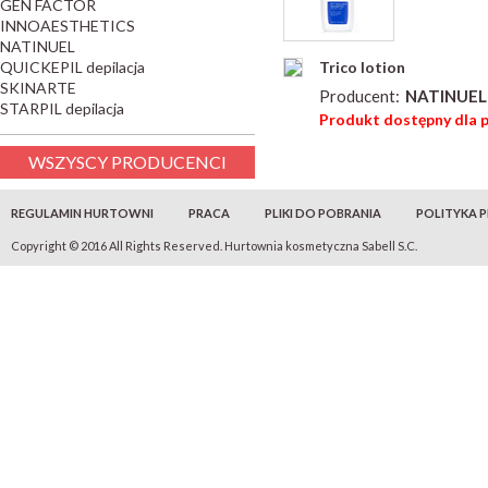
GEN FACTOR
INNOAESTHETICS
NATINUEL
QUICKEPIL depilacja
Trico lotion
SKINARTE
Producent:
NATINUEL
STARPIL depilacja
Produkt dostępny dla 
WSZYSCY PRODUCENCI
REGULAMIN HURTOWNI
PRACA
PLIKI DO POBRANIA
POLITYKA 
Copyright © 2016 All Rights Reserved. Hurtownia kosmetyczna Sabell S.C.